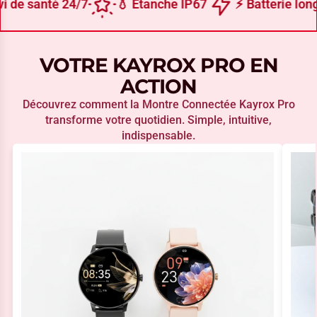
i de santé 24/7
💧 Étanche IP67
⚡ Batterie lon
VOTRE KAYROX PRO EN
ACTION
Découvrez comment la Montre Connectée Kayrox Pro
transforme votre quotidien. Simple, intuitive,
indispensable.