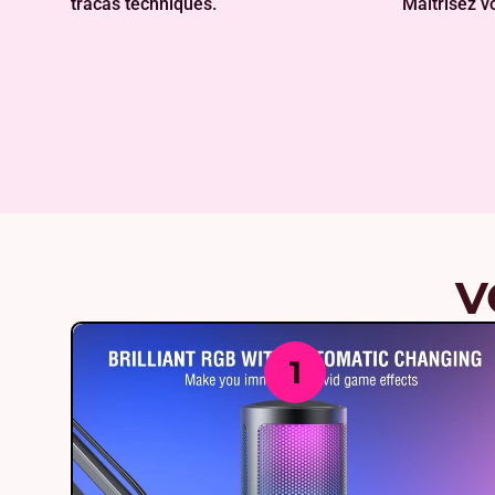
tracas techniques.
Maîtrisez vo
V
1