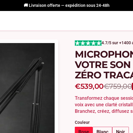
🚚 Livraison offerte — expédition sous 24-48h
4.7/5 sur +1400 
MICROPHONE
VOTRE SON 
ZÉRO TRAC
€539,00
€759,00
Transformez chaque sessio
voix avec une clarté cristal
Branchez, créez, diffusez s
Couleur
Rose
Blanc
Noir