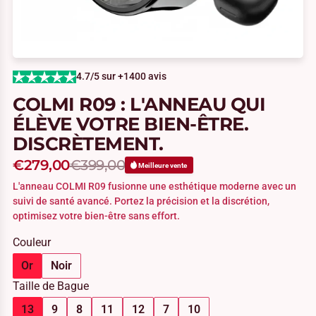
4.7/5 sur +1400 avis
COLMI R09 : L'ANNEAU QUI
ÉLÈVE VOTRE BIEN-ÊTRE.
DISCRÈTEMENT.
€279,00
€399,00
Meilleure vente
L'anneau COLMI R09 fusionne une esthétique moderne avec un
suivi de santé avancé. Portez la précision et la discrétion,
optimisez votre bien-être sans effort.
Couleur
Or
Noir
Taille de Bague
13
9
8
11
12
7
10