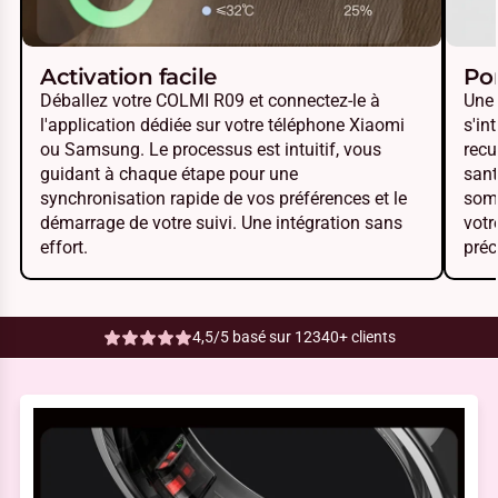
Activation facile
Por
Déballez votre COLMI R09 et connectez-le à
Une 
l'application dédiée sur votre téléphone Xiaomi
s'in
ou Samsung. Le processus est intuitif, vous
recu
guidant à chaque étape pour une
sant
synchronisation rapide de vos préférences et le
somm
démarrage de votre suivi. Une intégration sans
votr
effort.
préc
4,5/5 basé sur 12340+ clients