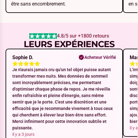
être sans encombrement.
en s
4.8/5 sur +1800 retours
LEURS EXPÉRIENCES
Sophie D.
Mar
Acheteur Vérifié
Je n'aurais jamais cru qu'un tel objet puisse autant
L'in
transformer mes nuits. Mes données de sommeil
simp
sont incroyablement précises, me permettant
doig
d'optimiser chaque phase de repos. Je me réveille
sont
enfin rafraîchie et pleine d'énergie, sans même
disc
sentir que je le porte. C'est une discrétion et une
port
efficacité que je recommande vivement à tous ceux
simp
qui cherchent à élever leur bien-être sans effort.
ajou
Merci infiniment pour cette innovation subtile et
bien
puissante.
il y
il y a 3 jours