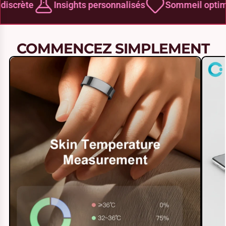
iscrète
Insights personnalisés
Sommeil optimi
COMMENCEZ SIMPLEMENT